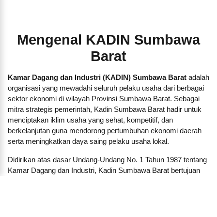
Mengenal KADIN Sumbawa
Barat
Kamar Dagang dan Industri (KADIN) Sumbawa Barat
adalah
organisasi yang mewadahi seluruh pelaku usaha dari berbagai
sektor ekonomi di wilayah Provinsi Sumbawa Barat. Sebagai
mitra strategis pemerintah, Kadin Sumbawa Barat hadir untuk
menciptakan iklim usaha yang sehat, kompetitif, dan
berkelanjutan guna mendorong pertumbuhan ekonomi daerah
serta meningkatkan daya saing pelaku usaha lokal.
Didirikan atas dasar Undang-Undang No. 1 Tahun 1987 tentang
Kamar Dagang dan Industri, Kadin Sumbawa Barat bertujuan
menjadi garda terdepan dalam memperjuangkan kepentingan
dunia usaha, baik besar, menengah, kecil, maupun koperasi.
Kami membangun jaringan dan kemitraan strategis antara
pengusaha dengan pemerintah daerah, lembaga pendidikan,